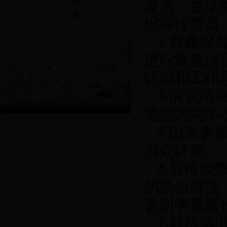
委员、生活
织宣传委员
自愿报
3.
进行竞选演
认识和工作
演说结
4.
竞选的同学
由未参
5.
当众计票。
取得票
6.
的类似情况
选同学重新
对所选
7.