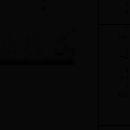
唐
1
久杰
吕
2
竞芳
梁
3
竹茹
张
4
旭明
王
5
晓雯
6
7